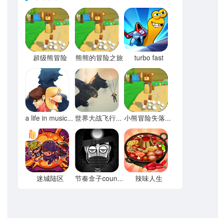
超级熊冒险
熊熊的冒险之旅
turbo fast
a life in music音乐人生
世界大战飞行模拟器
小熊冒险失落之都
迷城陆区
辣味人生
节奏盒子county模组