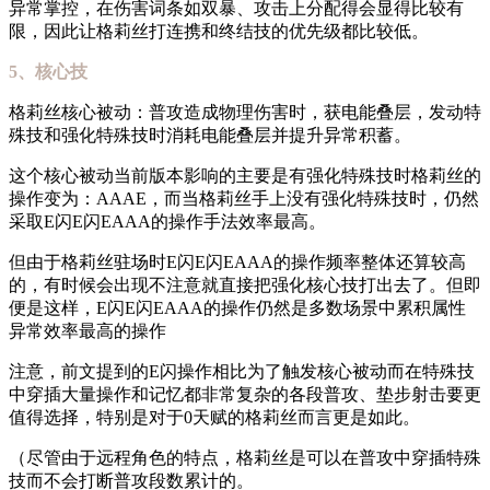
异常掌控，在伤害词条如双暴、攻击上分配得会显得比较有
限，因此让格莉丝打连携和终结技的优先级都比较低。
5、核心技
格莉丝核心被动：普攻造成物理伤害时，获电能叠层，发动特
殊技和强化特殊技时消耗电能叠层并提升异常积蓄。
这个核心被动当前版本影响的主要是有强化特殊技时格莉丝的
操作变为：AAAE，而当格莉丝手上没有强化特殊技时，仍然
采取E闪E闪EAAA的操作手法效率最高。
但由于格莉丝驻场时E闪E闪EAAA的操作频率整体还算较高
的，有时候会出现不注意就直接把强化核心技打出去了。但即
便是这样，E闪E闪EAAA的操作仍然是多数场景中累积属性
异常效率最高的操作
注意，前文提到的E闪操作相比为了触发核心被动而在特殊技
中穿插大量操作和记忆都非常复杂的各段普攻、垫步射击要更
值得选择，特别是对于0天赋的格莉丝而言更是如此。
（尽管由于远程角色的特点，格莉丝是可以在普攻中穿插特殊
技而不会打断普攻段数累计的。