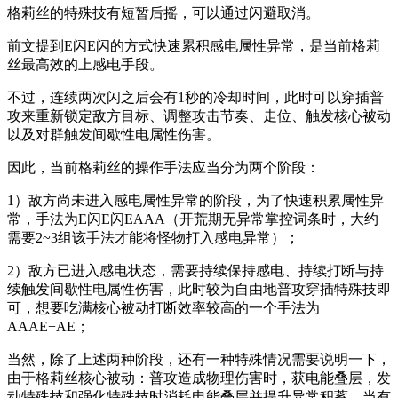
格莉丝的特殊技有短暂后摇，可以通过闪避取消。
前文提到E闪E闪的方式快速累积感电属性异常，是当前格莉
丝最高效的上感电手段。
不过，连续两次闪之后会有1秒的冷却时间，此时可以穿插普
攻来重新锁定敌方目标、调整攻击节奏、走位、触发核心被动
以及对群触发间歇性电属性伤害。
因此，当前格莉丝的操作手法应当分为两个阶段：
1）敌方尚未进入感电属性异常的阶段，为了快速积累属性异
常，手法为E闪E闪EAAA（开荒期无异常掌控词条时，大约
需要2~3组该手法才能将怪物打入感电异常）；
2）敌方已进入感电状态，需要持续保持感电、持续打断与持
续触发间歇性电属性伤害，此时较为自由地普攻穿插特殊技即
可，想要吃满核心被动打断效率较高的一个手法为
AAAE+AE；
当然，除了上述两种阶段，还有一种特殊情况需要说明一下，
由于格莉丝核心被动：普攻造成物理伤害时，获电能叠层，发
动特殊技和强化特殊技时消耗电能叠层并提升异常积蓄。当有