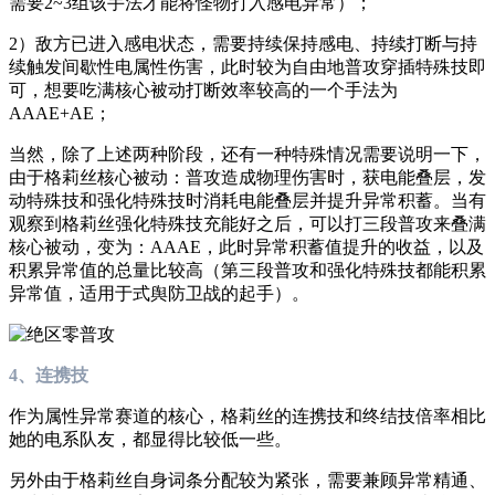
需要2~3组该手法才能将怪物打入感电异常）；
2）敌方已进入感电状态，需要持续保持感电、持续打断与持
续触发间歇性电属性伤害，此时较为自由地普攻穿插特殊技即
可，想要吃满核心被动打断效率较高的一个手法为
AAAE+AE；
当然，除了上述两种阶段，还有一种特殊情况需要说明一下，
由于格莉丝核心被动：普攻造成物理伤害时，获电能叠层，发
动特殊技和强化特殊技时消耗电能叠层并提升异常积蓄。当有
观察到格莉丝强化特殊技充能好之后，可以打三段普攻来叠满
核心被动，变为：AAAE，此时异常积蓄值提升的收益，以及
积累异常值的总量比较高（第三段普攻和强化特殊技都能积累
异常值，适用于式舆防卫战的起手）。
4、连携技
作为属性异常赛道的核心，格莉丝的连携技和终结技倍率相比
她的电系队友，都显得比较低一些。
另外由于格莉丝自身词条分配较为紧张，需要兼顾异常精通、