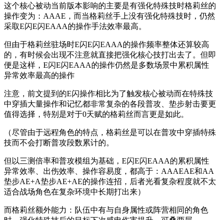
这个核心被动当前版本影响的主要是有强化特殊技时格莉丝的
操作变为：AAAE，而当格莉丝手上没有强化特殊技时，仍然
采取E闪E闪EAAA的操作手法效率最高。
但由于格莉丝驻场时E闪E闪EAAA的操作频率整体还算较高
的，有时候会出现不注意就直接把强化核心技打出去了。但即
便是这样，E闪E闪EAAA的操作仍然是多数场景中累积属性
异常效率最高的操作
注意，前文提到的E闪操作相比为了触发核心被动而在特殊技
中穿插大量操作和记忆都非常复杂的各段普攻、垫步射击要更
值得选择，特别是对于0天赋的格莉丝而言更是如此。
（尽管由于远程角色的特点，格莉丝是可以在普攻中穿插特殊
技而不会打断普攻段数累计的。
但以三测倍率和普攻模组为基础，E闪E闪EAAA的累积属性
异常效率、出伤效率、操作容易度，都高于：AAAEAE和AA
垫步AE+A垫步AE+AE的操作连招，后者光看复杂程度就不太
适合战场角色在复杂环境中长期打出来）
而格莉丝额外能力：队伍中有与自身属性或阵营相同的角色