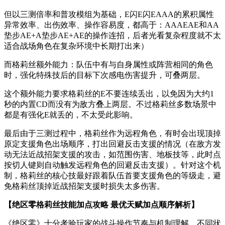
但以三测倍率和普攻模组为基础，E闪E闪EAAA的累积属性
异常效率、出伤效率、操作容易度，都高于：AAAEAE和AA
垫步AE+A垫步AE+AE的操作连招，后者光看复杂程度就不太
适合战场角色在复杂环境中长期打出来）
而格莉丝额外能力：队伍中有与自身属性或阵营相同的角色
时，强化特殊技后的目标下次感电伤害提升，可叠两层。
这个额外能力要求格莉丝的E不要连续丢出，以免因为大约1
秒的内置CD而没有为敌方叠上两层。不过格莉丝多数场景中
都是有强化E就丢的，不太受此影响。
最后由于三测过程中，格莉丝作为远程角色，有时会出现顶掉
原定支援角色出场顺序，打出回避反击支援的情况（在敌方发
动无法近战招架支援的攻击，如范围伤害、地板技等，此时点
按切人键则自动触发远程角色的回避反击支援）。针对这个机
制，格莉丝的核心技最好跟着队伍首要支援角色的等级走，避
免格莉丝顶掉近战招架支援时损失太多伤害。
【绝区零格莉丝技能加点攻略 最优天赋加点顺序解析】
《绝区零》十分考验玩家的战斗操作节奏与机制理解，不同状