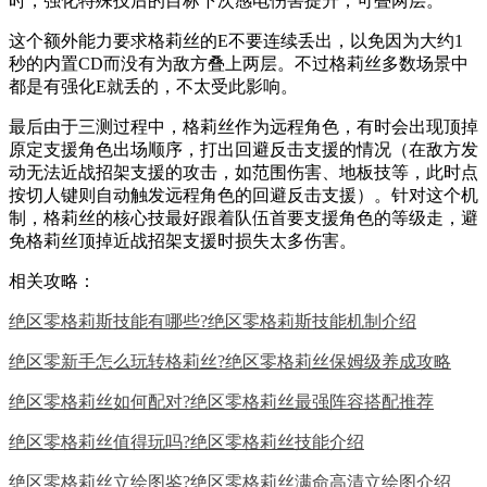
时，强化特殊技后的目标下次感电伤害提升，可叠两层。
这个额外能力要求格莉丝的E不要连续丢出，以免因为大约1
秒的内置CD而没有为敌方叠上两层。不过格莉丝多数场景中
都是有强化E就丢的，不太受此影响。
最后由于三测过程中，格莉丝作为远程角色，有时会出现顶掉
原定支援角色出场顺序，打出回避反击支援的情况（在敌方发
动无法近战招架支援的攻击，如范围伤害、地板技等，此时点
按切人键则自动触发远程角色的回避反击支援）。针对这个机
制，格莉丝的核心技最好跟着队伍首要支援角色的等级走，避
免格莉丝顶掉近战招架支援时损失太多伤害。
相关攻略：
绝区零格莉斯技能有哪些?绝区零格莉斯技能机制介绍
绝区零新手怎么玩转格莉丝?绝区零格莉丝保姆级养成攻略
绝区零格莉丝如何配对?绝区零格莉丝最强阵容搭配推荐
绝区零格莉丝值得玩吗?绝区零格莉丝技能介绍
绝区零格莉丝立绘图鉴?绝区零格莉丝满命高清立绘图介绍