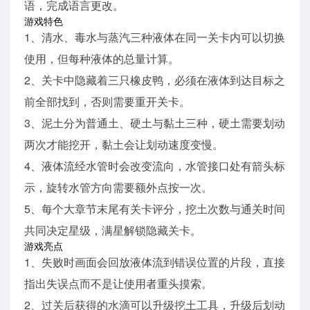
语，完成语言更改。
游戏特色
1、清水、毒水与蒸汽三种液体在同一关卡内可以切换
使用，但每种液体的总量计算。
2、关卡中隐藏着三只橡皮鸭，必须在液体到达目标之
前全部找到，否则需要重开关卡。
3、泥土分为普通土、硬土与黏土三种，硬土需要划动
两次才能挖开，黏土会让划动速度变慢。
4、液体流经水管时会改变流向，水管接口处有箭头标
示，旋转水管方向需要额外点按一次。
5、每个大章节末尾有关卡评分，挖土次数与通关时间
共同决定星级，满星解锁隐藏关卡。
游戏亮点
1、失败时画面会回放液体流到错误位置的片段，直接
指出失误点而不是让使用者重头摸索。
2、过关后获得的水滴可以升级挖土工具，升级后划动