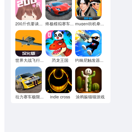
200斤也要谈恋爱免广告
终极模拟赛车无限金币
mugen街机拳皇97
恐龙王国
世界大战飞行模拟器内置菜单
约翰尼触发器无限宝石
indie cross
涂鸦躲猫猫游戏
拉力赛车极限竞速内置菜单