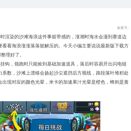
备案号：
实时渲染的沙滩海浪这件事挺带感的，涨潮时海水会漫到赛道边
便看看海浪涨涨落落挺解压的。今天小编主要说说最新版下载方
都整理好了。
名挂钩，领跑时只能捡到基础加速道具，落后时容易开出闪电链
力系数，沙滩上漂移会扬起沙尘遮挡后方视线，路段落叶堆积处
会出现对应的颜色光晕，米卡的加速果汁光晕是橙色，蜂则是黄