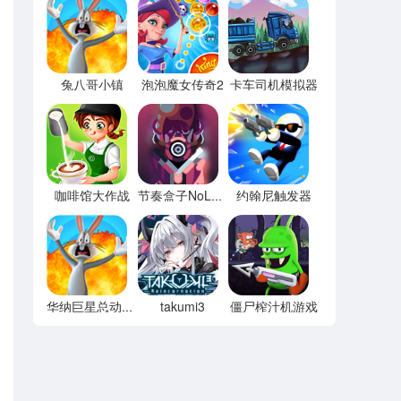
兔八哥小镇
泡泡魔女传奇2
卡车司机模拟器
咖啡馆大作战
约翰尼触发器
节奏盒子NoLove
takumi3
僵尸榨汁机游戏
华纳巨星总动员(looney tunes)