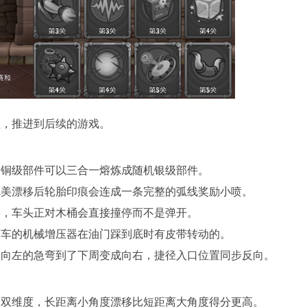
钮，推进到后续的游戏。
，铜级部件可以三合一熔炼成随机银级部件。
完美漂移后轮胎印痕会连成一条完整的弧线奖励小喷。
过，车头正对木桶会直接撞停而不是弹开。
肉车的机械增压器在油门踩到底时有皮带转动的。
周向左的急弯到了下周变成向右，捷径入口位置同步反向。
间双维度，长距离小角度漂移比短距离大角度得分更高。