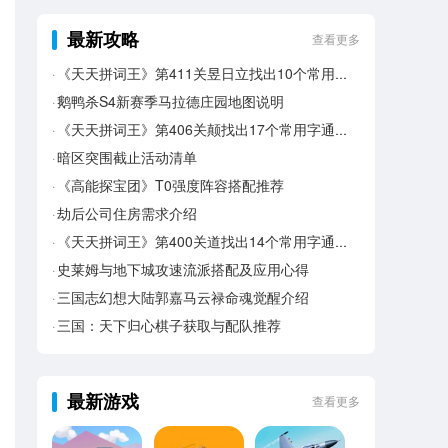
最新攻略
查看更多
《天天拼词王》第411关昱日立找出10个常用字通关攻略
鹅鸭杀S4新赛季马拉德庄园地图说明
《天天拼词王》第406关颠找出17个常用字通关攻略
暗区突围截止活动清单
《高能探宝团》T0强度阵容搭配推荐
劫后公司住房需求介绍
《天天拼词王》第400关道找出14个常用字通关攻略
史莱姆与地下城攻速流派搭配及应用心得
三国志幻想大陆郭嘉马云禄命魂觉醒介绍
三国：天下归心棋子获取与配队推荐
最新游戏
查看更多