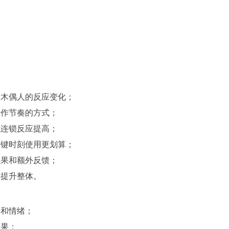
对木偶人的反应变化；
操作节奏的方式；
成连锁反应提高；
关键时刻使用更划算；
效果和额外反馈；
具提升整体。
力和情绪；
效果；