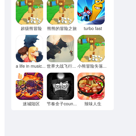
超级熊冒险
熊熊的冒险之旅
turbo fast
a life in music音乐人生
世界大战飞行模拟器
小熊冒险失落之都
迷城陆区
辣味人生
节奏盒子county模组