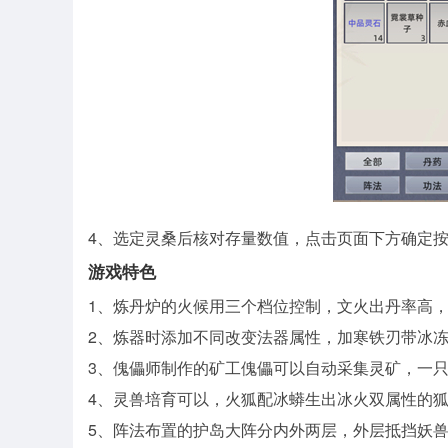
4、选定灵桑后核对存量数值，点击页面下方确定
游戏特色
1、炼丹炉的火候用三个档位控制，文火出丹率高
2、炼器时添加不同改变法器属性，加寒铁刃带冰
3、傀儡师制作的矿工傀儡可以自动采集灵矿，一
4、灵兽培育可以，火狐配冰蟒生出冰火双属性的
5、阵法布置的护岛大阵分内外两层，外层抵挡妖