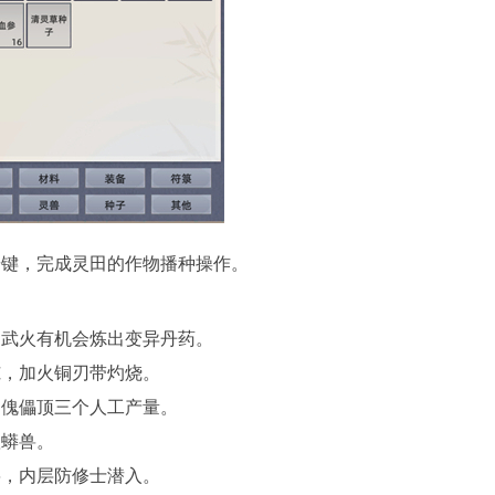
按键，完成灵田的作物播种操作。
，武火有机会炼出变异丹药。
冻，加火铜刃带灼烧。
只傀儡顶三个人工产量。
狐蟒兽。
兽，内层防修士潜入。