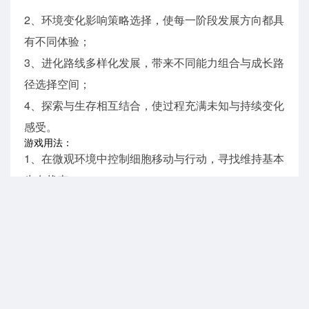
2、环境变化影响策略选择，使每一阶段发展方向都具
有不同体验；
3、进化路线多样化发展，带来不同能力组合与成长路
径选择空间；
4、探索与生存相互结合，使过程充满未知与持续变化
感受。
游戏用法：
1、在微观环境中控制细胞移动与行动，寻找维持基本
生存状态；
2、根据环境变化调整策略，避免危险区域并获取有利
发展条件；
3、逐步积累能量并进行进化升级，提升自身生存能力
与适应能力；
4、不断探索不同生物区域，完成生存并推动成长进
程。