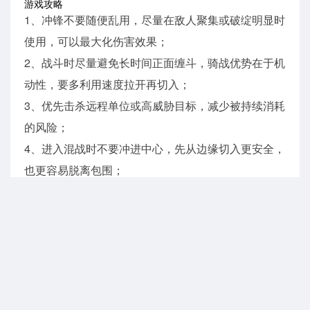
游戏攻略
1、冲锋不要随便乱用，尽量在敌人聚集或破绽明显时
使用，可以最大化伤害效果；
2、战斗时尽量避免长时间正面缠斗，骑战优势在于机
动性，要多利用速度拉开再切入；
3、优先击杀远程单位或高威胁目标，减少被持续消耗
的风险；
4、进入混战时不要冲进中心，先从边缘切入更安全，
也更容易脱离包围；
5、装备选择要配合战斗风格，冲锋流优先速度和，稳
健流优先防御和生存；
6、如果关卡难度较高，可以先刷基础战斗提升装备，
再回头会更轻松。
更新日志
v1.181.1版本
常规