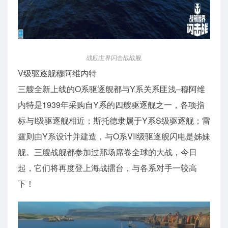
战舰世界闪击战战舰
V级驱逐舰穆阿维内特
三艘全新上线的O系驱逐舰都与Y系关系匪浅–穆阿维
内特是1939年采购自Y系的四艘驱逐舰之一，各项指
标与I级驱逐舰相近；斯托德隶属于Y系S级驱逐舰；雷
霆则由Y系设计并建造，与O系VII级驱逐舰闪电是姊妹
舰。三艘战舰都参加过那场席卷全球的大战，今日
起，它们将再度登上海战擂台，与各系对手一较高
下！