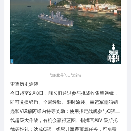
战舰世界闪击战涂装
雷霆历史涂装
今日起至2月8日，舰长们通过参与挑战收集望远镜，
即可兑换银币、全局经验、限时涂装、幸运军需箱钥
匙和V级穆阿维内特等奖励；使用指定战舰参与O驱二
线超级大作战，有机会赢得蓝图、指挥官和VI级斯托
德等好礼；达成O驱二线累计军费预算任务，可免费