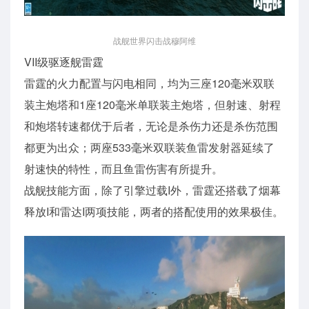
战舰世界闪击战穆阿维
VII级驱逐舰雷霆
雷霆的火力配置与闪电相同，均为三座120毫米双联
装主炮塔和1座120毫米单联装主炮塔，但射速、射程
和炮塔转速都优于后者，无论是杀伤力还是杀伤范围
都更为出众；两座533毫米双联装鱼雷发射器延续了
射速快的特性，而且鱼雷伤害有所提升。
战舰技能方面，除了引擎过载I外，雷霆还搭载了烟幕
释放I和雷达I两项技能，两者的搭配使用的效果极佳。