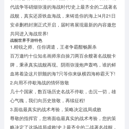
代战争等硝烟弥漫的海战时代!史上最齐全的二战著名
战舰，真实还原铁血海战，来铸造你的海上!4月21日
安卓删档封测正式开启，届时将展现最新的内容邀您
共同进入海战世界!
战舰世界手游特色
1.精锐之师、任你调遣，王者争霸酣畅厮杀
百万邀约十位知名画师亲自操刀两百余艘著名战舰卡
牌，秉承真实战舰再现。阴雨弥漫炮声轰鸣，谁的鲜
血将着染这片胆颤的海?只等你来纵横四海称霸天下!
2.向用不停歇海战的情怀致敬
几十个国家，数百场历史名战不停歇，击沉一切，雄
心气魄，我们向历史致敬，再续征程!
3.面临最真实的战术考验，策略决定战局成败
尊敬的指挥官，您将面临最真实的战术考验，您的策
略决定了这场战局成败!史上最齐全的二战著名战舰，