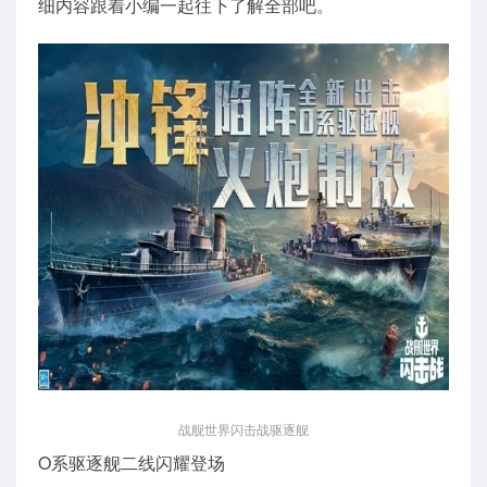
细内容跟着小编一起往下了解全部吧。
战舰世界闪击战驱逐舰
O系驱逐舰二线闪耀登场