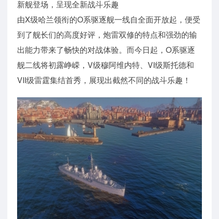
新舰登场，呈现全新战斗乐趣
由X级哈兰领衔的O系驱逐舰一线自全面开放起，便受
到了舰长们的高度好评，炮雷双修的特点和强劲的输
出能力带来了畅快的对战体验。而今日起，O系驱逐
舰二线将初露峥嵘，V级穆阿维内特、VI级斯托德和
VII级雷霆集结首秀，展现出截然不同的战斗乐趣！