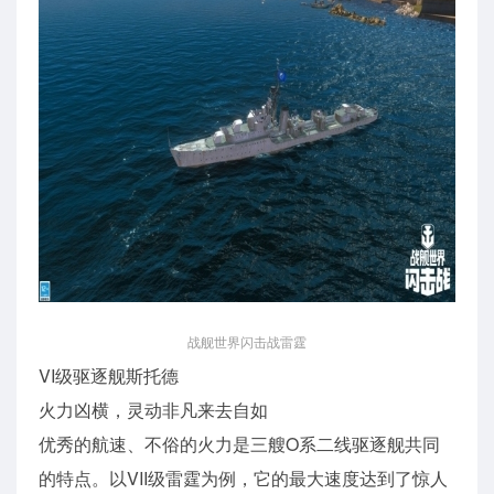
战舰世界闪击战雷霆
VI级驱逐舰斯托德
火力凶横，灵动非凡来去自如
优秀的航速、不俗的火力是三艘O系二线驱逐舰共同
的特点。以VII级雷霆为例，它的最大速度达到了惊人