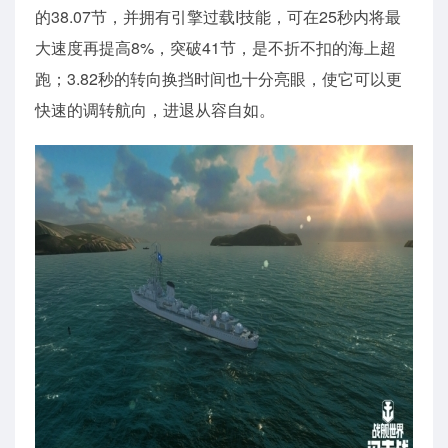
的38.07节，并拥有引擎过载I技能，可在25秒内将最
大速度再提高8%，突破41节，是不折不扣的海上超
跑；3.82秒的转向换挡时间也十分亮眼，使它可以更
快速的调转航向，进退从容自如。