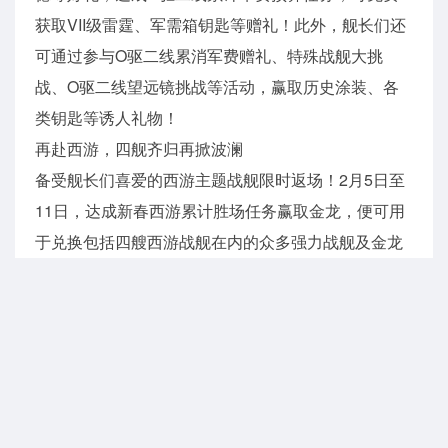
获取VII级雷霆、军需箱钥匙等赠礼！此外，舰长们还
可通过参与O驱二线累消军费赠礼、特殊战舰大挑
战、O驱二线望远镜挑战等活动，赢取历史涂装、各
类钥匙等诱人礼物！
再赴西游，四舰齐归再掀波澜
备受舰长们喜爱的西游主题战舰限时返场！2月5日至
11日，达成新春西游累计胜场任务赢取金龙，便可用
于兑换包括四艘西游战舰在内的众多强力战舰及金龙
钥匙等珍贵道具；开启新春西游箱，概率掉落西游四
战舰等奖励，30次内必出悟净！