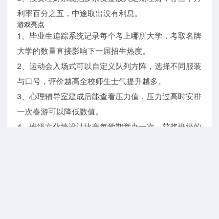
利率百分之五，中途取出没有利息。
游戏亮点
1、毕业生追踪系统记录每个考上哪所大学，考取名牌
大学的数量直接影响下一届招生热度。
2、运动会入场式可以自定义队列方阵，选择不同服装
与口号，评价越高全校师生士气提升越多。
3、心理辅导室建成后能查看压力值，压力过高时安排
一次春游可以降低数值。
4、班级文化墙设计比赛每学期举办一次，获奖班级的
老师获得额外培训机会。
5、校服设计功能开放配色方案，上衣裤子裙子分开染
色，新校服穿上的当天全校满意度短暂上升。