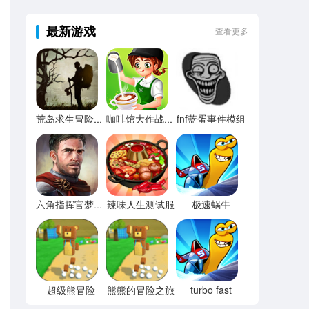
最新游戏
查看更多
fnf蓝蛋事件模组
荒岛求生冒险游戏
咖啡馆大作战无限金币
辣味人生测试服
极速蜗牛
六角指挥官梦幻英雄
超级熊冒险
熊熊的冒险之旅
turbo fast