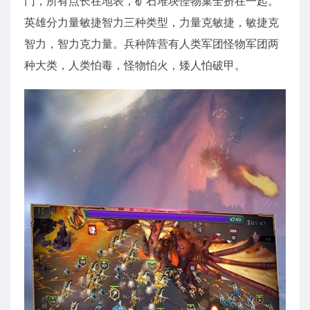
门，所有点长在地表，矿石堆块怪物巢全挤在一起。
英雄分力量敏捷智力三种类型，力量克敏捷，敏捷克
智力，智力克力量。兵种阵营有人类军团怪物军团两
种大类，人类怕毒，怪物怕火，矮人怕破甲。