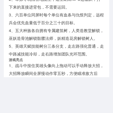
下来的直接进背包，不需要运回。
3、六百单位同屏时每个单位有血条与仇恨判定，远程
兵会优先血量低于百分之三十的目标。
4、五大种族各自拥有专属建筑树，人类造教堂解锁，
巫妖造骨池解锁骷髅法师，妖精造花房解锁树人。
5、英雄天赋技能树分三条分支，走左路强化普通，走
中路减技能冷却，走右路增加团队光环范围。
游戏亮点
1、战斗中按住英雄头像向上拖动可以手动释放大招，
大招释放瞬间全屏慢动作零五秒，方便瞄准敌方后
排。
2、种族转换卷轴每三十天免费领一张，使用后所有建
筑与兵种切换成另一种族，等级与不重置。
3、地图上散落的远古遗迹需要派工兵挖掘，挖掘耗时
与遗迹大小成正比，挖出来的可能是金币也可能是稀