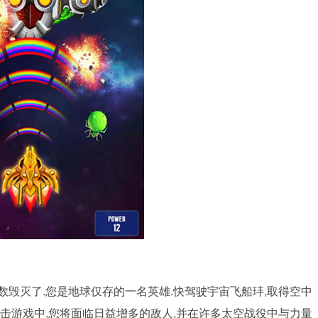
数毁灭了.您是地球仅存的一名英雄.快驾驶宇宙飞船玤,取得空中
射击游戏中,您将面临日益增多的敌人,并在许多太空战役中与力量