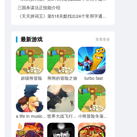
三国杀谋法正技能介绍
《天天拼词王》第518关黯找出24个常用字通关攻略
最新游戏
查看更多
超级熊冒险
熊熊的冒险之旅
turbo fast
a life in music音乐人生
世界大战飞行模拟器
小熊冒险失落之都