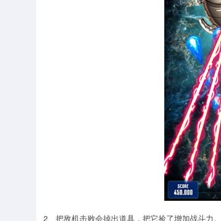
2、把敌机击败会掉出道具，把它捡了增加战斗力