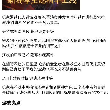
玩家通过代入进游戏角色,重演案件发生时的过程进行线索推
演,案件真相的迷雾不会永远笼罩.
哥特式黑暗画风 荒诞诡异升级
维多利亚时代的史实元素,暗黑布偶化的人物角色,黑白怀旧的
风格,真相默默隐于表象的细节之中.
狂欢的庄园游戏 隐藏神秘案件
在幽暗深处的庄园里,众多的受邀者在游戏狂欢过后仍未意识
到自己身处于黑暗的漩涡中,再也分不清善良与.
1V4非对称对抗 追逃求生体验
玩家在游戏中可扮演求生者和者两种角色,四个求生者的目标
是破译5个密码机从大门逃脱,者的目标则是淘汰所有的求生者.
游戏亮点