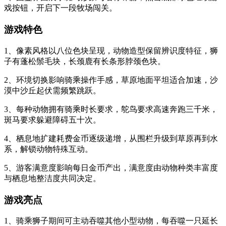
戏按钮，开启下一段牧场闯关。
游戏特色
1、像素风格以八位色块呈现，动物造型保留辨识度特征，狮
子有蓬松鬃毛块，长颈鹿有长条形脖颈色块。
2、环境切换影响骑乘操作手感，草原地面平坦适合加速，沙
漠中沙丘起伏需频繁跳跃。
3、每种动物拥有骑乘时长要求，鸵鸟要求高速奔跑三千米，
斑马要求躲避障碍五十次。
4、栖息地扩建耗费金币逐级递增，从围栏升级到草原再到水
系，解锁动物特殊互动。
5、游客满意度影响每日金币产出，满意度由动物种类丰富度
与栖息地整洁度共同决定。
游戏亮点
1、骑乘狮子期间可主动吞噬其他小型动物，每吞噬一只延长