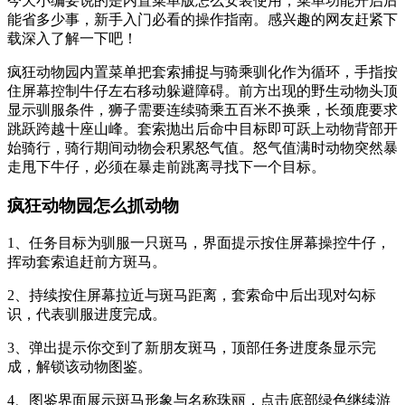
今天小编要说的是内置菜单版怎么安装使用，菜单功能开启后
能省多少事，新手入门必看的操作指南。感兴趣的网友赶紧下
载深入了解一下吧！
疯狂动物园内置菜单把套索捕捉与骑乘驯化作为循环，手指按
住屏幕控制牛仔左右移动躲避障碍。前方出现的野生动物头顶
显示驯服条件，狮子需要连续骑乘五百米不换乘，长颈鹿要求
跳跃跨越十座山峰。套索抛出后命中目标即可跃上动物背部开
始骑行，骑行期间动物会积累怒气值。怒气值满时动物突然暴
走甩下牛仔，必须在暴走前跳离寻找下一个目标。
疯狂动物园怎么抓动物
1、任务目标为驯服一只斑马，界面提示按住屏幕操控牛仔，
挥动套索追赶前方斑马。
2、持续按住屏幕拉近与斑马距离，套索命中后出现对勾标
识，代表驯服进度完成。
3、弹出提示你交到了新朋友斑马，顶部任务进度条显示完
成，解锁该动物图鉴。
4、图鉴界面展示斑马形象与名称珠丽，点击底部绿色继续游