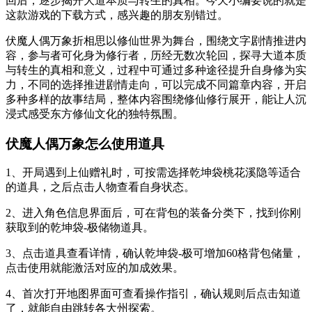
回后，逐步揭开大道本质与转生的真相。今天小编要说的就是
这款游戏的下载方式，感兴趣的朋友别错过。
伏魔人偶万象折相思以修仙世界为舞台，围绕文字剧情推进内
容，参与者可化身为修行者，历经无数次轮回，探寻大道本质
与转生的真相和意义，过程中可通过多种途径提升自身修为实
力，不同的选择推进剧情走向，可以完成不同篇章内容，开启
多种多样的故事结局，整体内容围绕修仙修行展开，能让人沉
浸式感受东方修仙文化的独特氛围。
伏魔人偶万象怎么使用道具
1、开局遇到上仙赠礼时，可按需选择乾坤袋桃花溪隐等适合
的道具，之后点击人物查看自身状态。
2、进入角色信息界面后，可在背包的装备分类下，找到你刚
获取到的乾坤袋-极储物道具。
3、点击道具查看详情，确认乾坤袋-极可增加60格背包储量，
点击使用就能激活对应的加成效果。
4、首次打开地图界面可查看操作指引，确认规则后点击知道
了，就能自由跳转各大州探索。