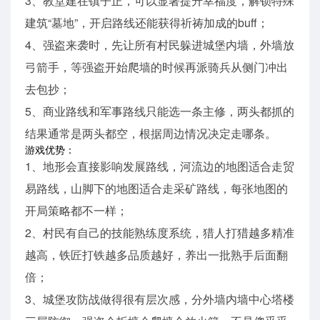
3、教堂建在镇子正，可以显著提升幸福度，解锁特殊
建筑“墓地”，开启路线还能获得祈祷加成的buff；
4、强盗来袭时，先让所有村民躲进城堡内墙，外墙放
弓箭手，等强盗开始爬墙的时候再派骑兵从侧门冲出
去包抄；
5、商业路线和军事路线只能选一条主修，两头都抓的
结果通常是两头都空，根据周边情况决定走哪条。
游戏优势：
1、地形会直接影响发展路线，河流边的地图适合走贸
易路线，山脚下的地图适合走采矿路线，每张地图的
开局策略都不一样；
2、村民有自己的技能熟练度系统，猎人打猎越多精准
越高，铁匠打铁越多品质越好，养出一批熟手后面翻
倍；
3、城堡攻防战做得很有层次感，分外墙内墙中心塔楼