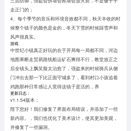
三层防御，强盗会拆墙会爬墙会放火箭，不是傻乎乎
走正门的；
4、每个季节的音乐和环境音效都不同，秋天丰收的时
候整个镇子的颜色是金的，冬天下雪的时候踩雪声和
风声很真实。
游戏
中世纪小镇真正好玩的在于开局每一局都不同，河边
地图果断走贸易路线船运矿石爽得不行，教堂放正之
后全镇头上飘笑脸太治愈了，强盗来的时候骑兵从侧
门冲出去那一下比正面守城多了，看到村口小孩追着
鸡跑那种日常感让人觉得这镇子是活的，养
更新日志：
v1.1.54版本；
陛下您好！我们修复了界面布局错误，并添加了一些
新内容。，我们也优化了美术设计，使其更加美观，
并修复了一些漏洞。