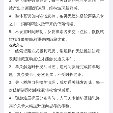
3、关卡储备数量充足，每一关谜题构思互不雷同，持
续产出全新脑洞谜题，维持游玩新鲜感。
4、整体基调偏向诙谐恶搞，各类无厘头桥段穿插关卡
之中，消解解谜失败带来的低落情绪。
5、不设置时间限制，反复摸索各类交互点位，慢慢试
错找寻能够顺利通关的隐藏线索。
游戏亮点
1、线索埋藏方式极具巧思，常规操作无法推进进程，
发掘隐藏互动点位才能触发通关条件。
2、单关解题时长灵活可控，短时间就能完成简单谜
题，复杂关卡可分次尝试，不受时长约束。
3、关卡桥段自带搞笑演绎，成功通关触发趣味，每一
次破解谜题都能收获轻松愉悦感受。
4、谜题难度梯度分布均匀，入门关卡铺垫基础思路，
高阶关卡大幅提升逆向思考的考验。