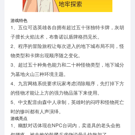
游戏特色
1、五位可选英雄各自拥有超过五十张独特卡牌，灰胡
子擅长火焰法术，布鲁诺以盾牌格挡见长。
2、程序的冒险旅程让每次进入的地下城布局不同，怪
物类型和卡牌出现顺序随之变化。
3、超过五十种角色能力和二十种怪物类型，地下城分
为墓地火山三种环境主题。
4、九宫网格系统要求玩家考虑消除顺序，先打掉下方
的怪物才能让上方的强力物品落下来使用。
5、中文配音由森中人录制，英雄时的闷哼和怪物死亡
时的惨叫都有人声演绎。
游戏亮点
1、幽默对话体现在NPC台词内，卖道具的老头会抱
怨腰疼，被击败的骷髅兵求饶说骨头快散架了。