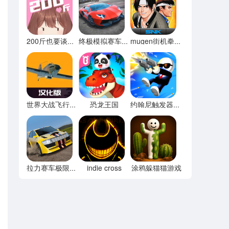
200斤也要谈恋爱免广告
终极模拟赛车无限金币
mugen街机拳皇97
恐龙王国
世界大战飞行模拟器内置菜单
约翰尼触发器无限宝石
indie cross
涂鸦躲猫猫游戏
拉力赛车极限竞速内置菜单