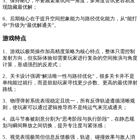
5、保持耐心，不要频繁重试同一角度，多角度尝试更容易发
现隐藏最优解；
6、后期核心在于提升空间想象能力与路径优化能力，从“能打
中”升级为“最优解通关”。
游戏特点
1、游戏以极简操作加高精度策略为核心特点，整体只需控制
发射方向，但实际体验却需要玩家进行复杂的空间推演与角度
计算，形成强烈的反差式；
2、关卡设计强调“解法唯一性与路径优化”，很多关卡并不是
单纯能过就行，而是鼓励玩家寻找更少步数、更高的最优弹射
路线；
3、物理弹射系统表现稳定且统一，所有反弹轨迹遵循清晰规
则，使玩家可以通过逻辑推导而不是纯运气来完成通关；
4、战斗节奏被刻意分割为“思考阶段与执行阶段”，在静态规
划与瞬间释放之间切换，提升专注度与紧张感；
5、视觉表现极简但信息反馈极强，轨迹、碰撞效果与敌人消