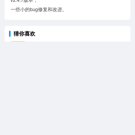
一些小的bug修复和改进。
猜你喜欢
开心消消乐
查看详情
蛋仔派对
查看详情
以闪亮之名
查看详情
我的世界
查看详情