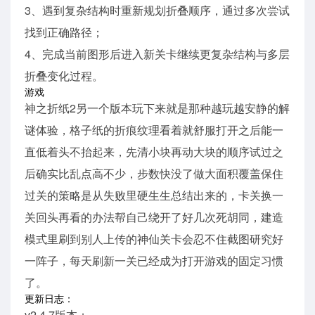
3、遇到复杂结构时重新规划折叠顺序，通过多次尝试
找到正确路径；
4、完成当前图形后进入新关卡继续更复杂结构与多层
折叠变化过程。
游戏
神之折纸2另一个版本玩下来就是那种越玩越安静的解
谜体验，格子纸的折痕纹理看着就舒服打开之后能一
直低着头不抬起来，先清小块再动大块的顺序试过之
后确实比乱点高不少，步数快没了做大面积覆盖保住
过关的策略是从失败里硬生生总结出来的，卡关换一
关回头再看的办法帮自己绕开了好几次死胡同，建造
模式里刷到别人上传的神仙关卡会忍不住截图研究好
一阵子，每天刷新一关已经成为打开游戏的固定习惯
了。
更新日志：
v2.4.7版本；