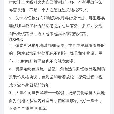
时候让士兵吸引火力自己做判断，多一个帮手战斗策
略更灵活，不是一个人在硬扛过关轻松不少。
5、关卡内怪物分布和地形布局精心设计过，哪里容易
埋伏哪里藏了补给品熟悉之后心里有数，多打几次规
划出最优路线，通关越来越高不瞎跑冤枉路。
游戏亮点
1、像素画风搭配高清精细品质，在同类里算看着舒服
的，颗粒感恰到好处配色不刺眼，场景和怪物设计用
心，长时间盯着屏幕也不会视觉疲劳。
2、贯穿始终色调统一舒适，角色造型到怪物外观到场
景装饰风格协调，色彩柔和看着放松，探索过程中视
觉享受本身就是加分项。
3、大量不同世界等着一一解锁，场景变化幅度大从地
面打到地下从室内到室外，内容量够玩上好一阵子，
不会早早通关没得玩。