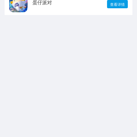
蛋仔派对
查看详情
以闪亮之名
查看详情
我的世界
查看详情
声明：本站所有游戏和文章来自互联网 如有异议 请与本站联系 本站为非赢利性
网站 不接受任何赞助 转载需标注!
抵制不良游戏软件，拒绝盗版。 注意自我保护，谨防受骗上当。 适度娱乐益
脑，沉迷伤身。合理安排时间，享受健康生活。
网站备案编号:
苏ICP备2024140419号
|
湘公网安备43011102000292号