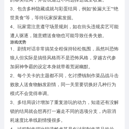
3、包含多种隐藏成就与彩蛋结局，例如“捡漏大王”“绝
世美食”等，等待玩家探索发掘。
4、玩家需注意遵守场景规则，如在街头违规卖艺可能
遭人驱逐，随意赠送食物也可能导致任务失败。
游戏优势
1、剧情对话非常搞笑全程保持轻松氛围，虽然叫恐怖
狼人但实际是搞怪风格而不是恐怖风格，穿越古代参
加厨神争霸的设定本身就带着荒诞幽默。
2、每个关卡的主题都不同，乞讨攒钱制作菜品战斗击
败敌人送食物触发剧情，同一关里要切换好几种行为
模式不会觉得单调。
3、多结局设计增加了重复游玩的动力，知道还有没解
锁的结局就会想再打一遍走不同的选项分支，内容消
耗速度比单线剧情慢很多。
4、过程制作得比较流畅尤其是乞讨和制作菜品的片