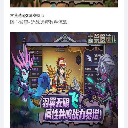
古荒遗迹2游戏特点
随心转职- 近战远程数种流派