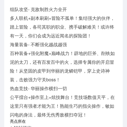
组队攻坚- 克敌制胜火力全开
多人联机+副本刷刷=冒险不孤单！集结强大的伙伴，
踏上冒险，各司其职的职业、携手破解难关！或许终
有一天，你们会成为远近闻名的探险团！
海量装备- 不断强化越战越强
百种装备+强化附魔=巅峰战力！辟地的巨斧、削铁如
泥的太刀，还有百发百中的火，选择专属你的开启冒
险！从坚固的皮甲到华丽的龙鳞铠甲，穿上史诗神
装，击败强力守关boss！
热血竞技- 华丽操作横扫一切
公平擂台+操作至上=炫技舞台！竞技场数值天平，在
这里只有强者才能为王！熟能生巧的指尖操作，敏如
闪电的身法，最终无伤秀敌横扫夺冠！
亮点所在