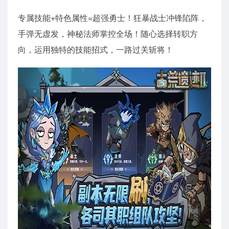
专属技能+特色属性=超强勇士！狂暴战士冲锋陷阵，
手弹无虚发，神秘法师掌控全场！随心选择转职方
向，运用独特的技能招式，一路过关斩将！