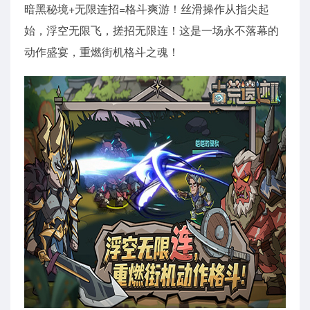
暗黑秘境+无限连招=格斗爽游！丝滑操作从指尖起
始，浮空无限飞，搓招无限连！这是一场永不落幕的
动作盛宴，重燃街机格斗之魂！