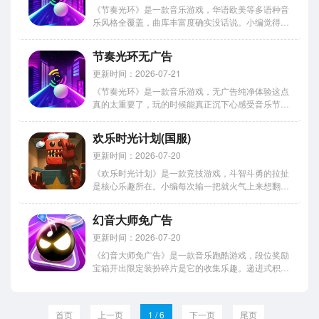
《节奏光环》是一款音乐游戏，华语欧美等多语种音
乐风格全覆盖，曲库丰富度确实没话说。小编觉得歌
单里热歌老歌全有的感觉很爽，不管啥时候打开都能
找到想听的歌。今天讲讲下载那点事，完整流程和可
节奏光环无广告
能遇到的问题都列出来了，照着操作基本不会踩坑。
心动的网友赶紧下载了...
更新时间：2026-07-21
《节奏光环》是一款音乐游戏，无广告纯净体验这点
真的太重要了，玩的时候能真正沉下心感受音乐节
奏。判定系统调校得好，各类曲风都有收录，视听搭
配也很契合，整体沉浸感十足。小编今天就说说下载
欢乐时光计划(国服)
的事，安卓苹果的安装方式都整理好了，步骤挺简单
的跟着操作就行。感兴趣...
更新时间：2026-07-20
《欢乐时光计划》是一款竞技游戏，斗智斗勇的拉扯
是核心乐趣所在。小编每次输一把就火气上来想翻
盘，赢一把又兴致上来想连胜，根本停不下来。游戏
里信任与怀疑交替主宰战局走向，对面可能是队友也
幻音大师免广告
可能是怪物，这种心理博弈贯穿始终。对局节奏紧凑
刺激，十五分钟左右一局...
更新时间：2026-07-20
《幻音大师免广告》是一款音乐跑酷游戏，段位奖励
宝箱开出限定装扮碎片是它的收集乐趣。递进式积分
争夺从基础节拍到极限反应逐步升级，初期单色音
符，中期长按滑动音符，后期双手组合指令，递进式
解锁让成长曲线平滑上升。段位晋升自动触发，徽章
首页
上一页
1 / 6
下一页
尾页
在个人主页公开展示。今...