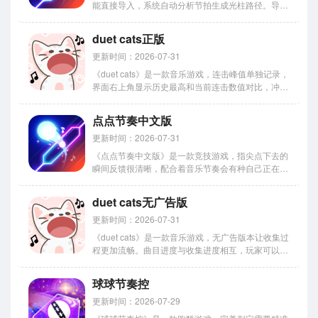
能直接导入，系统自动分析节拍生成光柱路径。导入
歌曲保存在自定义歌单中，容量上限五十首。判定偏
移量可在-200毫秒到正200毫秒之间调节。视觉主题
duet cats正版
随导入歌曲的封面色调变化。连击超过五十次触发粒
子效果，颜...
更新时间：2026-07-31
《duet cats》是一款音乐游戏，连击峰值单独记录，
界面右上角显示历史最高和当前连击数值对比，冲击
高分很有动力。今天小编分享的是正版下载教程，从
哪下最稳、怎么避开捆绑软件，这些下载经验往下翻
点点节奏中文版
就知道了。感到兴趣的网友们赶快下载深入了解一下
吧。 Du...
更新时间：2026-07-31
《点点节奏中文版》是一款竞技游戏，指尖点下去的
瞬间反馈很清晰，配合着音乐节奏会有种自己正在演
奏的错觉，这种流畅感确实容易上头。今天主要说说
中文版怎么下载，版本更新频率、历史版本获取方
duet cats无广告版
式、下载失败的处理办法这些都给你们整理好了，需
要的直接拿走。 点点节...
更新时间：2026-07-31
《duet cats》是一款音乐游戏，无广告版本让收集过
程更加流畅。曲目进度与收集进度相互，玩家可以专
注解锁外观而不必反复高难度歌曲，这个设计很人性
化。无广告版本让玩家可以更专注地体验游戏内容，
球球节奏控
不会被弹窗打断节奏。今天小编要介绍的就是无广告
版的下载方...
更新时间：2026-07-29