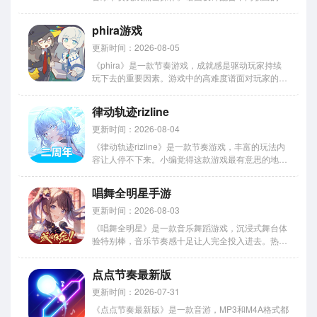
奏变化，玩家需要在精准判断和快速反应之间找到平
衡。今天小编给想玩的朋友准备了详细的下载教程，
phira游戏
手机上几分钟就能开始玩。 游戏特色： 1、拥有丰富
原创音乐...
更新时间：2026-08-05
《phira》是一款节奏游戏，成就感是驱动玩家持续
玩下去的重要因素。游戏中的高难度谱面对玩家的反
应速度和节奏感提出了很高的要求，成功完成后获得
的满足感非常强烈。小编觉得这种不断突破自我极限
律动轨迹rizline
的过程特别让人上瘾，每次完成困难曲目都像是发现
了隐藏宝藏一样开...
更新时间：2026-08-04
《律动轨迹rizline》是一款节奏游戏，丰富的玩法内
容让人停不下来。小编觉得这款游戏最有意思的地方
在于音符轨迹的多样性，每首歌曲的路线都不同，需
要玩家不断调整操作策略。音乐氛围浓厚，每首曲目
唱舞全明星手游
都有独特情绪表达。谱面设计充满创意，让每次游戏
都充满新鲜感...
更新时间：2026-08-03
《唱舞全明星》是一款音乐舞蹈游戏，沉浸式舞台体
验特别棒，音乐节奏感十足让人完全投入进去。热门
歌曲经典旋律结合得好，跟着跳舞特别有感觉。今天
小编整理的就是手机版下载攻略，安卓和iOS的安装
点点节奏最新版
步骤以及可能遇到的问题都给列出来了。 游戏特
色： 1、拥有丰富音...
更新时间：2026-07-31
《点点节奏最新版》是一款音游，MP3和M4A格式都