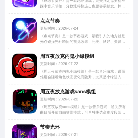
《球球节奏控》是一款跑酷游戏，完美判定需要精准
踩中音乐节拍，分数涨得快连击也更容易触发。掉落
了还有续命机会，但积分会扣掉一部分。下面是下载
教程，安卓和iOS分别从哪下、要注意什么都说清楚
点点节奏
了，照着操作就能开始蹦跶。感到兴趣的用户赶快下
载了解了解哦。 球...
更新时间：2026-07-24
《点点节奏》是一款节奏游戏，最吸引人的地方就是
光点碰撞光柱瞬间的视觉效果，完美、良好、失误三
档判定对应不同的光效颜色与得分倍率，彩色光效闪
出来的时候看着特别过瘾。游戏单指点击完成全部操
周五夜放克内鬼小绿模组
作，入门门槛低但精通难。下载方式已整理好，照着
步骤操作就能体验。 ...
更新时间：2026-07-22
《周五夜放克内鬼小绿模组》是一款音乐游戏，谱面
难度会随着角色状态变化而陡升，尤其是小绿进入黑
化状态之后，那个音符密度直接翻倍，看着都头皮发
麻。挑战性和爽感并存的设计让这模组特别耐玩，通
周五夜放克游戏sans模组
一遍关根本不过瘾。今天小编整理的是这模组的手机
版下载攻略，画质帧率...
更新时间：2026-07-22
《周五夜放克sans模组》是一款音乐游戏，通关所有
曲目后开放自由鉴赏模式，可单独挑选高难度段落进
行针对性练习突破操作瓶颈，这设定挺实用的。今天
小编说说这模组的练习模式功能全不全，手机上能不
节奏光环
能流畅地反复挑战某个段落，针对性地练操作方便不
方便。 周五夜放...
更新时间：2026-07-21