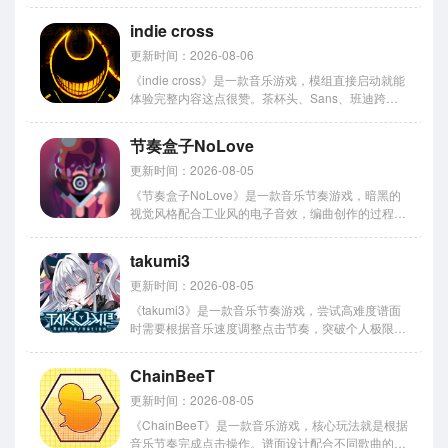
功能会自动演示效果，门槛低到谁都能玩。小编最欣
赏的就是它的阴间恐怖风格，诡异的回声、扭曲的人
indie cross
声、加上低沉的背景音，整个氛围特别诡异独特。关
卡解锁后素材会...
更新时间：2026-08-06
《indie cross》是一款音乐游戏，模组直接启动就能
体验完整内容这点很赞。茶杯头、Sans、班迪跨作
品角色悉数登场，每个对手打法风格各异，完美判定
伴随金色光效，失误红色碎裂效果。难度选项覆盖普
节奏盒子NoLove
通到噩梦多个梯度。今天小编整理indie cross...
更新时间：2026-08-05
《节奏盒子NoLove》是一款音乐节奏游戏，暗黑的
视觉风格配合工业风的电子音效，编曲创作的过程充
满惊喜。齿轮声和电流声的混搭有种独特的质感，随
手就能整出工业风的节拍。今天要说的是这游戏怎么
takumi3
下载，安卓和iOS的安装方法都整理好了。 节奏盒子
NoLove...
更新时间：2026-08-05
《takumi3》是一款音乐节奏游戏，尝试高难度谱面
时需要根据音乐速度调整点击节奏，突破个人极限，
刷新自己的最高记录。今天关于手机版的下载问题，
我整理了各平台的获取方式和安装教程，照着来就
ChainBeeT
行。感兴趣的网友们立即下载了解一下吧。 游戏特
色： 1、拥有丰...
更新时间：2026-08-05
《ChainBeeT》是一款音乐游戏，核心玩法就是根据
音乐节奏完成点击操作。谱面设计配合不同歌曲的节