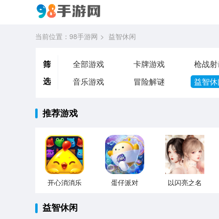
当前位置：
98手游网
益智休闲
筛
全部游戏
卡牌游戏
枪战射
选
音乐游戏
冒险解谜
益智休
推荐游戏
开心消消乐
蛋仔派对
以闪亮之名
益智休闲