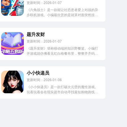
更新时间：2026-01-07
《六角战士》是一款能让社恐患者爱上对战的异
步联机游戏。小编最欣赏的是就算对面突然挂
机，系统也会贴心地用AI继续陪你玩完这局颜色争
夺战。感到兴趣的网友们赶紧下载一起来了解一
下吧。六角战士(Hex Warriors)，由“毒
题升发财
厂”VOODOO所自主研发的一...
更新时间：2026-01-07
《题升发财》堪称移动端的知识野餐篮。小编打
开游戏就仿佛看见红白格餐布里，整整齐齐码着
历史文学影视三明治。特别点赞错题本功能，贴
心程度堪比随身带的餐巾纸。心动的用户立即下
载了解了解哦！题升发财，休闲有趣的一款益智
小小快递员
答题闯关游戏。大家将会来到趣味十足的闯关...
更新时间：2026-01-06
《小小快递员》是一款打破次元壁的魔性游戏。
玩着玩着会在现实超市自动寻找最短购物路线，
小编称之为职业倦怠中的工伤现象。感到兴趣的
朋友们立即下载体验起来吧！小小快递员，由海
南耀发网络科技有限公司推出的一块休闲经营类
手游。在游戏中，我们将会扮演一名快乐的快...