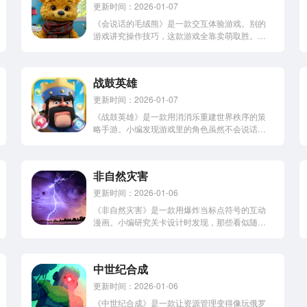
更新时间：2026-01-07
《会说话的毛绒熊》是一款交互体验游戏。别的
游戏讲究操作技巧，这款游戏全靠卖萌取胜。小
编温馨提示：千万别带它见真熊，不然可能会引
发一场卖萌大赛。感兴趣的网友们赶快下载体验
起来吧！相信大家都有玩过汤姆猫或者是类似的
战鼓英雄
游戏，与它们开展互动会非常的有意思，今天...
更新时间：2026-01-07
《战鼓英雄》是一款用消消乐重建世界秩序的策
略手游。小编发现游戏里的角色虽然不会说话，
但嘲讽技能全靠战斗特效拉满。感兴趣的网友们
赶紧下载了解一下吧。战鼓英雄是一款以消消乐
为闯关模式的策略竞技手游，众多经典的欧洲皇
非自然灾害
室的形象的角色立绘，通过消除的方式获得更...
更新时间：2026-01-06
《非自然灾害》是一款用爆炸当标点符号的互动
漫画。小编研究关卡设计时发现，那些看似随机
的电线杆排列其实都在默默写着快来劈我的邀请
函。感到兴趣的网友立即下载了解一下吧。非自
然灾害(Unnatural Disaster)，一款非常有意思的
中世纪合成
休闲闯关类手游，是...
更新时间：2026-01-06
《中世纪合成》是一款让资源管理变得像玩俄罗