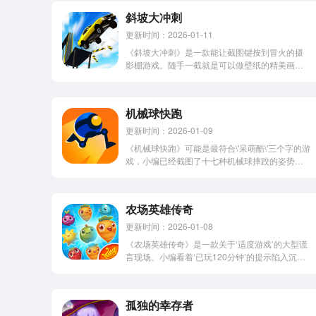
斜坡大冲刺
更新时间：2026-01-11
《斜坡大冲刺》是一款能让截图键按到冒火的摄
影棚游戏。随手一截就是可以做壁纸的精美画
面，小编的相册已经因为这个游戏膨胀了200张废
片了。感到兴趣的朋友们赶紧下载了解一下吧！
斜坡大冲刺，是一款操作简单又好玩的休闲飞车
机械球快跑
类手游。整体的画风清新简洁，并且场景和...
更新时间：2026-01-09
《机械球快跑》可能是最符合\'呆萌酷\'三个字的游
戏，小编已经截图了十七种机械球摔跤的姿势。
当你发现自己在给铁疙瘩加油打气时，就中了毒
厂设计的\'拟人化\'圈套。感兴趣的网友立即下载了
解一下吧！机械球快跑(Rolly Legs)，由“毒
农场英雄传奇
厂”VOODOO所推出...
更新时间：2026-01-08
《农场英雄传奇》是一款关于‘适度游戏’的大型谎
言现场。小编看着‘已玩120分钟’的提示陷入沉
思：说好的休闲三消呢？这分明是农作物版的‘文
明6再来一回合’啊！感到兴趣的用户立即下载体验
起来吧。农场英雄传奇(Farm Heroes Saga)，一
孤独的幸存者
款休闲有...