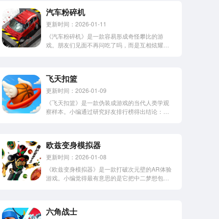
汽车粉碎机
更新时间：2026-01-11
《汽车粉碎机》是一款容易形成奇怪攀比的游
戏。朋友们见面不再问吃了吗，而是互相炫耀压
碎了多少辆跑车。小编的微信群已经变成液压机
参数讨论组了。感到兴趣的小伙伴赶紧下载深入
了解一下吧！汽车粉碎机(Car Crusher)，一款十
飞天扣篮
分解压有趣的休闲小游戏。在游...
更新时间：2026-01-09
《飞天扣篮》是一款伪装成游戏的当代人类学观
察样本。小编通过研究好友排行榜得出结论：凌
晨三点还在刷分的人，不是失眠就是被游戏策划
PUA了。感兴趣的网友们赶快下载体验一下吧。
飞天扣篮(Flappy Dunk)，是由知名厂商VOODOO
欧兹变身模拟器
所自主研发的一款休闲...
更新时间：2026-01-08
《欧兹变身模拟器》是一款打破次元壁的AR体验
游戏。小编觉得最有意思的是它把中二梦想包装
成可交互程序，现在谁还不能当五分钟假面骑士
呢？心动的小伙伴们赶快下载了解一下吧！欧兹
变身模拟器，是UP主小氵昷11自制的一款同人游
六角战士
戏，玩家将使用变身器来变身成为假面...