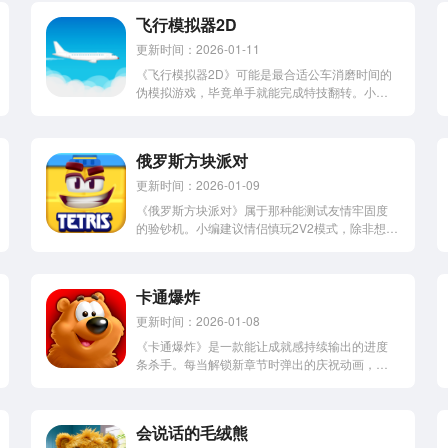
飞行模拟器2D
更新时间：2026-01-11
《飞行模拟器2D》可能是最合适公车消磨时间的
伪模拟游戏，毕竟单手就能完成特技翻转。小编
亲测在刹车时疯狂点击屏幕能让飞机玩飘移，虽
然下一秒就会收到\'本次航班满意度-100%\'的系统
嘲讽。感到兴趣的小伙伴赶快下载一同体验吧。
俄罗斯方块派对
飞行模拟器2D，英文名称Fli...
更新时间：2026-01-09
《俄罗斯方块派对》属于那种能测试友情牢固度
的验钞机。小编建议情侣慎玩2V2模式，除非想提
前体验离婚冷静期。不过单人闯关模式温柔得像
童话，连失败动画都是方块们挥手告别。感兴趣
的网友们立即下载体验起来吧！俄罗斯方块派
卡通爆炸
对，英文名称Tetris Block ...
更新时间：2026-01-08
《卡通爆炸》是一款能让成就感持续输出的进度
条杀手。每当解锁新章节时弹出的庆祝动画，都
会让小编产生一种莫名其妙的毕业典礼既视感。
感兴趣的小伙伴赶紧下载一起来了解一下吧。卡
通爆炸(Toon Blast)，一款有着Q萌卡通画风的趣
会说话的毛绒熊
味消除闯关类游戏。游戏玩法...