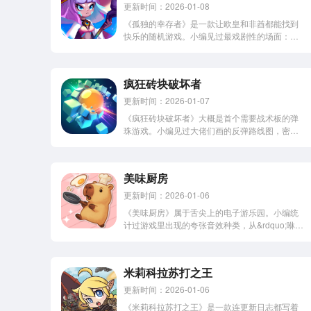
更新时间：2026-01-08
《孤独的幸存者》是一款让欧皇和非酋都能找到
快乐的随机游戏。小编见过最戏剧性的场面：有
人开局抽到神技却撞进怪物堆，有人带着垃圾技
能却走出了逆天走位。感到兴趣的网友们赶快下
载体验一下吧。孤独的幸存者(Lonely Survivor)，
疯狂砖块破坏者
一款能够带给你畅爽割...
更新时间：2026-01-07
《疯狂砖块破坏者》大概是首个需要战术板的弹
珠游戏。小编见过大佬们画的反弹路线图，密集
得像是蜘蛛侠大战章鱼博士。温馨提示：休闲玩
家请直接闭眼乱射。心动的用户赶紧下载一起来
了解一下吧！疯狂砖块破坏者，一款打砖块玩法
美味厨房
的肉鸽闯关游戏，玩家将摧毁从上方落下的各...
更新时间：2026-01-06
《美味厨房》属于舌尖上的电子游乐园。小编统
计过游戏里出现的夸张音效种类，从&rdquo;咻咻
&rdquo;转动的打蛋器到&rdquo;叮咚&rdquo;出炉
的音阶，整个流程仿佛在指挥食物交响乐。这种
把料理变成声光秀的魔改设定，让泡面党找到了
米莉科拉苏打之王
当指挥家的错觉。心动的网友们赶快下载了解了
解哦！
更新时间：2026-01-06
《米莉科拉苏打之王》是一款连更新日志都写着