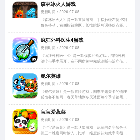
戏收录的生僻字涵盖多个领域，人名、地名、成语典
森林冰火人游戏
故都有涉及，今天小编分享下载方式，官方版本最稳
定不会有乱七八糟的广...
更新时间：2026-07-08
《森林冰火人》是一款冒险游戏，手指触碰左侧控制
角色移动，右侧按钮跳跃，长按跳跃可调整落点距
离，起跳时机比跳的高度更关键，掌握技巧后游戏变
得很有成就感。今天介绍手游版下载方式，安卓和
疯狂外科医生4游戏
iOS都能直接装，操作流畅不卡顿。小编整理了详细
的安装步骤，支持双人协...
更新时间：2026-07-08
《疯狂外科医生4》是一款模拟经营游戏，围绕外科
治疗与手术展开，在不同病例中完成诊断与治疗任
务，处理各种特殊情况，按照步骤完成手术流程。病
例设计充满创意，从常见伤势到特殊情况不断变化，
鲍尔英雄
每次进入游戏都会面对新的治疗目标。今天要介绍的
是这款游戏的下载方式，...
更新时间：2026-07-08
《鲍尔英雄》是一款冒险游戏，四季主题关卡的物理
反馈各不相同，春天草地到冬天冰面每个季节都需要
重新适应手感。关卡设计层层递进，从简单地形逐渐
过渡到复杂结构，路线更加多样可不断尝试不同通过
宝宝爱蔬菜
方式。进程推进伴随新内容出现，保持持续吸引力。
今天小编分享的就是下...
更新时间：2026-07-08
《宝宝爱蔬菜》是一款认知游戏，蔬菜的名字颜色形
状三个维度同时输入，比单一维度的认知效率高很
多。小编觉得这种多感官刺激的设计很科学，宝宝记