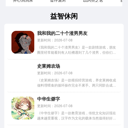
开心消消乐
蛋仔派对
以闪亮之名
我
益智休闲
我和我的二十个渣男男友
更新时间：2026-07-08
《我和我的二十个渣男男友》是一款剧情游戏，朋友
圈里经常能看到有人吐槽遇到了几个渣男，但你们见
过一次性面对二十个渣男的吗？这游戏就是这么离
谱。小编发现它的核心卖点就是多结局剧情机制，每
史莱姆农场
次做选择都跟开盲盒似的，你根本猜不到下一秒剧情
会往哪个奇怪的方向跑。...
更新时间：2026-07-08
《史莱姆农场》是一款模拟经营游戏，养史莱姆收成
做料理喂食的循环操作完全不累手。两只同阶合成解
锁新品种的那一刻会多看几眼新形态的样子，牧场装
饰和背景自由搭配打造专属迷你空间。放置玩法让游
中华生僻字
戏节奏特别轻松。小编今天整理了下载方式，官方渠
道和第三方平台都有，...
更新时间：2026-07-08
《中华生僻字》是一款教育游戏，传统文化知识现在
越来越受重视，汉字作为文化的载体当然值得好好研
究一番，文字认知能力的提升也是实打实的收获。游