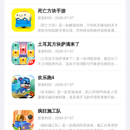
猫咪，越玩越有动力。今天小编整理了各平台的下载
方式，安卓版和苹果版都有，需要的自取，安装的时
死亡方块手游
候记得选对系统版本，不然可能装不上。 喵星人跳
跃如何玩 1...
更新时间：2026-07-07
《死亡方块》是一款解谜游戏，方块机关驱动的关卡
里机关和陷阱交替出现，空间移动和路径选择是通关
的关键。游戏通过节奏紧凑的机关变化保持挑战性，
让玩家在不断调整中体验解谜乐趣。今天给各位带来
土耳其方块萨满来了
的是这款手游的下载方法，官方正版安装包怎么获
取、不同平台的安装步骤...
更新时间：2026-07-07
《土耳其方块萨满来了》是一款消除游戏，最近玩了
不少消除类作品，这款方块消除与节奏变化相结合的
让小编印象深刻。游戏节奏推进过程中难度逐渐提
升，方块排列更加紧密复杂，策略性也越来越强。连
欢乐跑4
锁机制表现突出，连续消除带来的视觉冲击和满足感
都很不错。关卡目标有多...
更新时间：2026-07-07
《欢乐跑4》是一款竞速游戏，四人同场PK的多人竞
速模式确实够刺激，道具满天飞的环境里谁都可能翻
盘。每次冲刺都充满变化，落后了也别急着放弃，一
个技能放准就能扭转局面。游戏包含多种动物角色，
疯狂施工队
每个技能效果都不一样，冲刺型适合直道追人，跳跃
型适合越复杂障碍。...
更新时间：2026-07-07
《疯狂施工队》是一款模拟经营游戏，施工任务类型