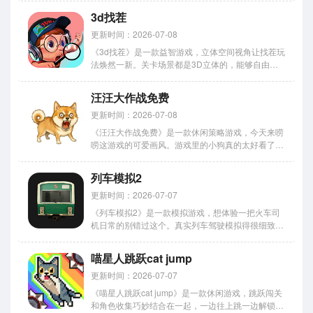
住东西的速度会快不少。今天主要写下载教程，安卓
3d找茬
版免费安装包获取方式都整理好了。 宝宝爱蔬菜玩
法攻略 1、点击红框箭...
更新时间：2026-07-08
《3d找茬》是一款益智游戏，立体空间视角让找茬玩
法焕然一新。关卡场景都是3D立体的，能够自由转
动视角观察每个角落的细节，藏在隐蔽位置的差异点
得仔细排查才能找到。今天小编整理了手机版下载安
汪汪大作战免费
装教程，安卓和iOS的获取方式都写清楚了，照着操
作就行。感到兴趣...
更新时间：2026-07-08
《汪汪大作战免费》是一款休闲策略游戏，今天来唠
唠这游戏的可爱画风。游戏里的小狗真的太好看了，
每只都有自己的特点，不是那种流水线生产的网红
脸。小编觉得这种有辨识度的美术风格很加分，玩起
列车模拟2
来心情都会变好。画面表现力也不错，技能特效和动
作设计都跟角色形象匹配...
更新时间：2026-07-07
《列车模拟2》是一款模拟游戏，想体验一把火车司
机日常的别错过这个。真实列车驾驶模拟得很细致，
不是那种随便按按就行的敷衍操作，速度控制和信号
遵守都得做到位。游戏内置的列车车型覆盖了主流类
喵星人跳跃cat jump
型，客运货运各有专属设计，看着挺专业。线路难度
和风景都做了区分，城...
更新时间：2026-07-07
《喵星人跳跃cat jump》是一款休闲游戏，跳跃闯关
和角色收集巧妙结合在一起，一边往上跳一边解锁新