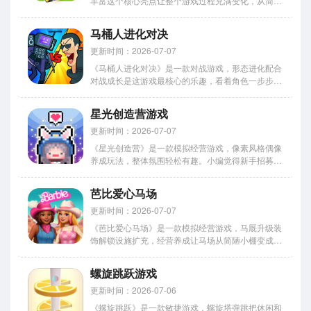
丰富这个核心亮点让整个游戏过程充满变化，从简单
道路到复杂建筑逐步升级，体验很完整。今天小编给
新手朋友准备了一份下载指南，详细说明了各平台的
马桶人进化对决
安装方式，下载过程中可能遇到的问题也都提前标注
好了。 疯狂施工队围...
更新时间：2026-07-07
《马桶人进化对决》是一款对战游戏，形态进化配合
对战成长是这游戏最核心的乐趣，看着角色一步步变
强特别有成就感。进化体系层层推进，从基础形态逐
步成长到更高等级，不同阶段能力变化很明显。战斗
星光创造营游戏
场景结构多样，不同区域有不同对抗环境，变化空间
中进行移动与交战让节...
更新时间：2026-07-07
《星光创造营》是一款模拟经营游戏，像素风格偶像
养成玩法，整体氛围轻松有趣。小编觉得新手招募流
程设计得不错，六连抽展示界面挺有仪式感，等着看
脸的过程挺刺激。今天要分享的就是这款游戏去哪下
芭比爱心马场
载，各个平台都有教程。感到兴趣的网友们赶紧下载
一起玩耍吧！ 星光创...
更新时间：2026-07-07
《芭比爱心马场》是一款模拟经营游戏，马厩升级装
饰解锁设施扩充，经营养成让马场从简陋小棚变成梦
幻牧场。每一次扩建都是新的开始，体验从无到有的
快乐。今天小编分享下载地址，官方正版和第三方渠
螺旋跳跃游戏
道的差别、下载速度对比、存储空间要求，这些实用
信息都整理好了，照着...
更新时间：2026-07-06
《螺旋跳跃》是一款敏捷游戏，螺旋塔弹跳把休闲和