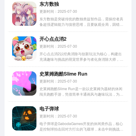
者需利用双刀插入岩壁固定身体，点击屏幕触发旋转
东方数独
攻击，将迎面而来的蜘蛛、蝙蝠等敌人揍飞，同时把
握时机向上跳跃躲避落石...
更新时间：2025-07-30
东方数独是突破传统的数独类益智作品，需操控者具
备超强逻辑能力与缜密思维，且要纵观全局，因错一
步便可能功亏一篑，它脱离以往模式，用东方素材替
代原有元素，不再是枯燥的数字，让逻辑挑战过程始
开心点点消2
终充满新奇，无论是数独爱好者还是东方元素追随
者，都能在其中感受不一...
更新时间：2025-07-30
开心点点消2以经典消除与创新玩法为核心，构建出
充满趣味与挑战的萌宠世界参与者化身消除大师，在
动态变化的三维游戏界面中展开征程，通过点击相同
颜色方块、触发连锁反应、完成任务目标，巧妙获取
史莱姆跑酷Slime Run
高分并解锁成就，在轻松愉悦的氛围中体验消除游戏
的乐趣采用渐进式难度...
更新时间：2025-07-30
史莱姆跑酷Slime Run是一款以史莱姆为题材的休闲
闯关跑酷手游，凭借简单卡通画风与趣味玩法，为玩
家带来轻松又刺激的冒险体验，游戏设有80多个地图
与多样任务，玩家将操控可爱史莱姆突破重重障碍，
电子弹球
收集道具壮大团队，在躲避陷阱的同时打败敌人，享
受打破常规...
更新时间：2025-07-30
电子弹球是GabodaGames开发的休闲类作品，核心
是控制球拍击回对方打出的飞碟球，未击中则挑战失
败，可通过攻略关卡赢取点数，用点数强化球拍性能