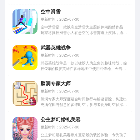
方块不断壮大，同时躲避比自身强大的黑洞威胁，在
公平的竞技起点下，需以敏捷反应切割面板上的颜色
空中滑雪
方块，限时挑战中清除白块，以策略布局和快速操作
征服层层关卡，体验从弱...
更新时间：2025-07-30
空中滑雪是一款以高空滑雪为主题的休闲跑酷作品，
玩家将操控滑雪小人在悬空的冰雪赛道上疾驰，通过
点击屏幕控制双腿开合来躲避障碍、收集金币，赛道
由悬浮的冰块、旋转的风车、断裂的冰桥等元素构
武器英雄战争
成，需在滑行中精准判断障碍间距，通过快速点击实
现双腿的张合动作，张开...
更新时间：2025-07-30
武器英雄战争是一款以橡胶人为主角的趣味对战，操
控Q弹的橡胶英雄在多样地图中使用冲锋枪、火箭筒
等武器混战，通过自定义角色外观与武器搭配，在团
队竞技或单人挑战中击败对手，融合物理引擎与夸张
脑洞专家大师
特效，橡胶人受击后会产生弹性变形，搭配动态地图
陷阱与策略道具系统，...
更新时间：2025-07-30
脑洞专家大师深度融合时间旅行与解谜冒险，构建出
充满逻辑与创意的多维时空，参与者化身时空侦探，
在动态变化的三维场景中展开极限挑战，通过精准观
察与策略性推理，巧妙探究各项线索并改变时间线，
公主梦幻婚礼美容
高效解决多层谜题并达成闯关目标，在紧张刺激的解
谜过程中体验突破自我...
更新时间：2025-07-30
公主梦幻婚礼美容带来童话般的装扮体验，专为孩子