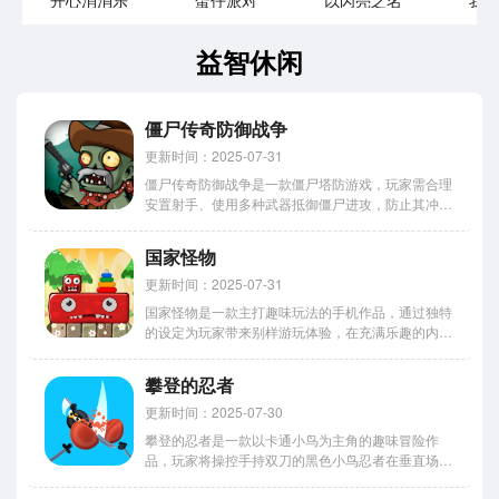
开心消消乐
蛋仔派对
以闪亮之名
我
益智休闲
僵尸传奇防御战争
更新时间：2025-07-31
僵尸传奇防御战争是一款僵尸塔防游戏，玩家需合理
安置射手、使用多种武器抵御僵尸进攻，防止其冲破
防御，还能挑战众多关卡，带领幸存人类穿越僵尸区
域抵达研究中心，在策略与战斗中体验生存的刺激与
国家怪物
乐趣。 僵尸传奇防御战争怎么玩 1、“操控猎人”，在
堡垒上移动猎人...
更新时间：2025-07-31
国家怪物是一款主打趣味玩法的手机作品，通过独特
的设定为玩家带来别样游玩体验，在充满乐趣的内容
中完成任务，即可收获丰厚的奖励，该作品将国家特
色与怪物养成巧妙结合，玩家可收集不同国家风格的
攀登的忍者
怪物角色，在趣味挑战中感受多元文化魅力，体验轻
松解压又富有策略的养...
更新时间：2025-07-30
攀登的忍者是一款以卡通小鸟为主角的趣味冒险作
品，玩家将操控手持双刀的黑色小鸟忍者在垂直场景
中攀登，通过旋转跳跃消灭敌人并躲避陷阱，小鸟忍