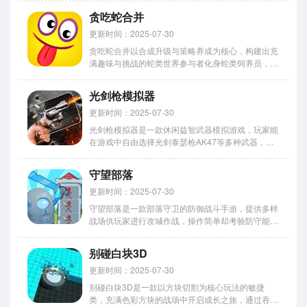
或解锁酷炫新飞碟球，球会从四面八方而来，需警惕
贪吃蛇合并
各方向来球，整体玩法轻松且上手简单，在密闭奇幻
空间中把握节...
更新时间：2025-07-30
贪吃蛇合并以合成升级与策略养成为核心，构建出充
满趣味与挑战的蛇类世界参与者化身蛇类饲养员，在
动态变化的三维游戏界面中展开征程，通过合并相同
等级贪吃蛇、升级进化、收集道具，巧妙培养最强贪
光剑枪模拟器
吃蛇并获取成就，在轻松愉悦的氛围中体验合成游戏
的乐趣采用渐进式难度...
更新时间：2025-07-30
光剑枪模拟器是一款休闲益智武器模拟游戏，玩家能
在游戏中自由选择光剑泰瑟枪AK47等多种武器，通
过点击屏幕，即可触发逼真枪声动画与光剑特效，还
能切换射击模式，体验不同武器操控手感，丰富音效
守望部落
枪支皮肤及光剑样式，为玩家带来沉浸式模拟体验，
适合休闲娱乐或与朋...
更新时间：2025-07-30
守望部落是一款部落守卫的防御战斗手游，提供多样
战场供玩家进行攻城作战，操作简单却考验防守能
力，塔防玩法易让人上瘾，升级可解锁防御塔新技
能，搭配辅助技能增强战力，带来有趣战斗与休闲乐
别碰白块3D
趣。 守望部落新手攻略 1、“征战沙场”，在冰雪地图
部署建筑、部队，扩...
更新时间：2025-07-30
别碰白块3D是一款以方块切割为核心玩法的敏捷
类，充满色彩方块的战场中开启成长之旅，通过吞噬