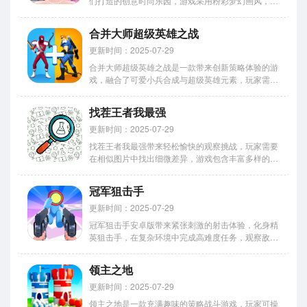
们打造的创意时尚乐园，游戏采用粉彩梦幻画风，呈
现华丽的公主礼服与珠宝配饰，通过自由搭配系统，
为每位公主设计独特造型，丰富的时尚元素，从复古
合并大师超级英雄之战
宫廷裙到现代婚纱应有尽有，创新的妆容编辑器，可
细致调整眼影唇色等细...
更新时间：2025-07-29
合并大师超级英雄之战是一款带来创新策略体验的游
戏，融合了可爱小兵合成与超级英雄元素，玩家需运
用精妙战术击败入侵敌人，多样英雄各具特色，玩家
可构筑防御阵线，阻止敌人携带武器进犯，简单的合
找茬王者我最强
并玩法结合深度战略规划，快来展现你的指挥才能
吧。 合并大师超级英雄...
更新时间：2025-07-29
找茬王者我最强带来轻松愉快的观察挑战，玩家需要
在相似图片中找出细微差异，游戏包含丰富多样的关
卡设计，从简单到复杂逐步提升难度，计时模式考验
眼力与反应，解锁成就获取特殊奖励，明快的画面搭
冠军狙击手
配舒适音效，在休闲娱乐中锻炼观察力，享受发现隐
藏不同的成就感。 找...
更新时间：2025-07-29
冠军狙击手安卓版带来紧张刺激的射击体验，化身精
英狙击手，在复杂环境中完成高难度任务，观察敌人
行动规律，计算弹道轨迹，每个目标都需要精准的射
击策略，关键目标往往需要连续命中才能消灭，通过
领主之地
任务获取先进武器配件，可以自定义专属狙击装备。
冠军狙击手安卓版游...
更新时间：2025-07-29
领主之地是一款充满趣味的策略战斗游戏，玩家可操