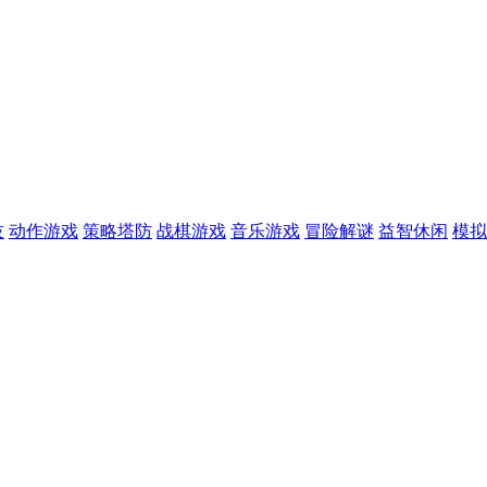
技
动作游戏
策略塔防
战棋游戏
音乐游戏
冒险解谜
益智休闲
模拟