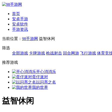
首页
安卓手游
安卓软件
手游资讯
当前位置：
98手游网
益智休闲
筛选
全部游戏
卡牌游戏
枪战射击
回合网游
飞行游戏
体育竞
推荐游戏
开心消消乐
蛋仔派对
以闪亮之名
我的世界
益智休闲