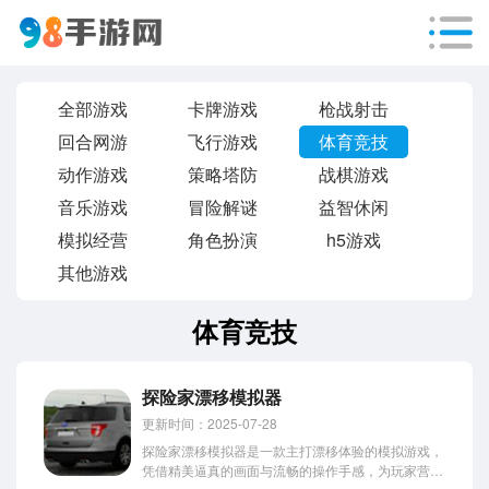
全部游戏
卡牌游戏
枪战射击
回合网游
飞行游戏
体育竞技
动作游戏
策略塔防
战棋游戏
音乐游戏
冒险解谜
益智休闲
模拟经营
角色扮演
h5游戏
其他游戏
体育竞技
探险家漂移模拟器
更新时间：2025-07-28
探险家漂移模拟器是一款主打漂移体验的模拟游戏，
凭借精美逼真的画面与流畅的操作手感，为玩家营造