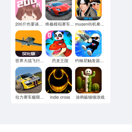
200斤也要谈恋爱免广告
终极模拟赛车无限金币
mugen街机拳皇97
恐龙王国
世界大战飞行模拟器内置菜单
约翰尼触发器无限宝石
indie cross
涂鸦躲猫猫游戏
拉力赛车极限竞速内置菜单